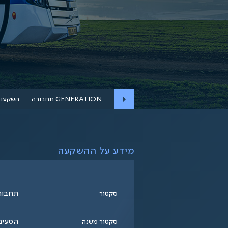
GENERATION תחבורה
השקעו
מידע על ההשקעה
תחבור
סקטור
הסעים,
סקטור משנה