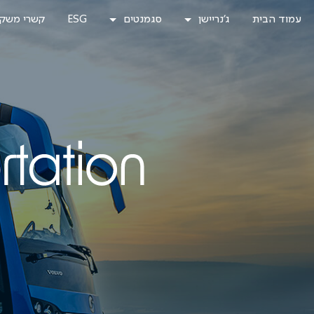
לג
עמוד הבית
ג'נריישן
סגמנטים
ESG
קשרי משקי
תוכן