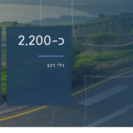
כ-2,200
כלי רכב