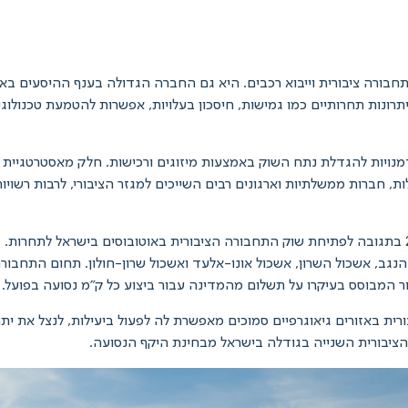
בורה ציבורית וייבוא רכבים. היא גם החברה הגדולה בענף ההיסעים בארץ,
תרונות תחרותיים כמו גמישות, חיסכון בעלויות, אפשרות להטמעת טכנולוג
מנויות להגדלת נתח השוק באמצעות מיזוגים ורכישות. חלק מאסטרטגיית בון
ת, חברות ממשלתיות וארגונים רבים השייכים למגזר הציבורי, לרבות רשוי
בון תור מחזיקה בחברת מטרופולין שנוסדה בשנת 2000 בתגובה לפתיחת שוק התחבורה הציבורית באוטובוסי
ובינעירוניים ב-4 אשכולות: אשכול הנגב, אשכול השרון, אשכול אונו-אלעד ואשכול שרון-חול
חור המבוסס בעיקרו על תשלום מהמדינה עבור ביצוע כל ק"מ נסועה בפועל.
ית באזורים גיאוגרפיים סמוכים מאפשרת לה לפעול ביעילות, לנצל את ית
ציבורית השנייה בגודלה בישראל מבחינת היקף הנסועה.