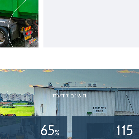
חשוב לדעת
85
150
%