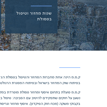
שנות מחזור וטיפול
בפסולת
בפיתוח שוק המחזור בישראל ובפיתוח המסגרת הרגולטורית. החברה מוחזקת על ידי BlueGen ומשפחת
ק.מ.מ פועלת בתחום איסוף ומחזור פסולת מופרדת במקור
נשען על חוקים שתפקידם להיטיב עם הסביבה: טיפול בפסו
בקבוקי משקה (מכח חוק הפיקדון), איסוף מחזור וגריסת ח