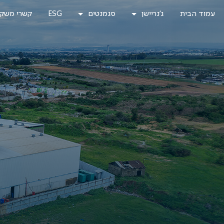
לג
עמוד הבית
ג'נריישן
סגמנטים
ESG
קשרי משקי
תוכן