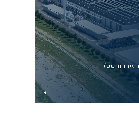
זירו וויסט)