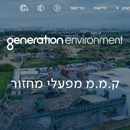
עים
חדשות
צור קשר
ק.מ.מ מפעלי מחזור