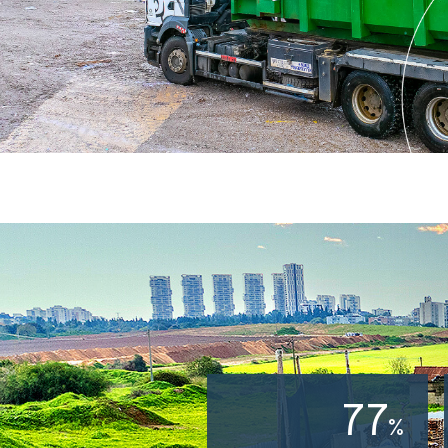
100
%