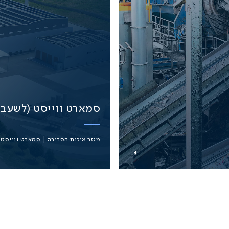
סמארט ווייסט (לשעבר 
מגזר איכות הסביבה | סמארט ווייסט