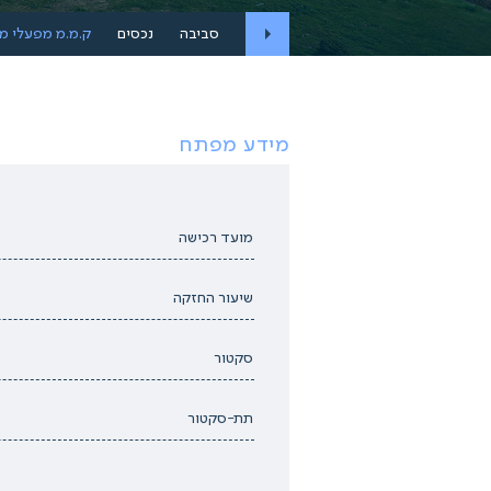
סביבה
נכסים
ק.מ.מ מפעלי מ
מידע מפתח
מועד רכישה
שיעור החזקה
סקטור
תת-סקטור