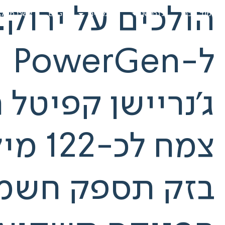
לג
הולכים על ירוק
עמוד הבית
ג'נריישן
סגמנטים
ESG
קשרי משקי
תוכן
ל-PowerGen
ג'נריישן קפיטל 
צמח לכ-122 מיליון ₪
בזק תספק חשמל 