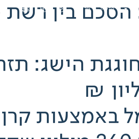
: הסכם בין רשת 
עים
חדשות
צור קשר
חוגגת הישג: תזר
באמצעות קרן ג'