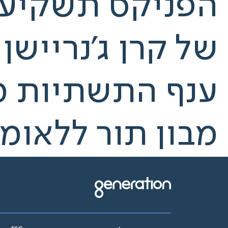
של קרן ג'נריישן
מבון תור ללאומי