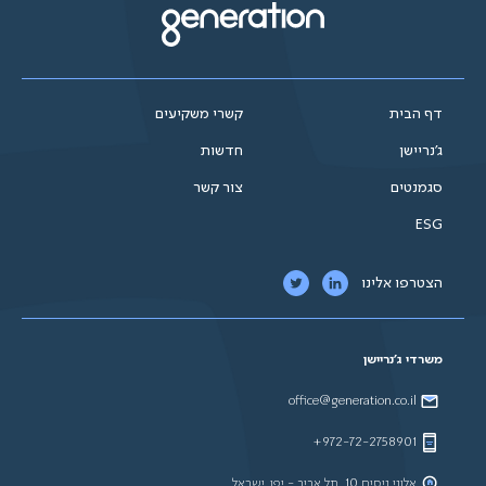
דף הבית
קשרי משקיעים
ג'נריישן
חדשות
סגמנטים
צור קשר
ESG
הצטרפו אלינו
משרדי ג'נריישן
office@generation.co.il
972-72-2758901+
אלוני ניסים 10, תל אביב - יפו, ישראל