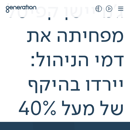
לג
ג'נריישן קפיטל
תוכן
מפחיתה את
דמי הניהול:
יירדו בהיקף
של מעל 40%