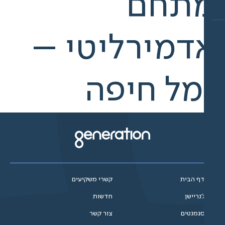
תחם
דמירליטי –
מל חיפה
ף הבית
קשרי משקיעים
'נריישן
חדשות
גמנטים
צור קשר