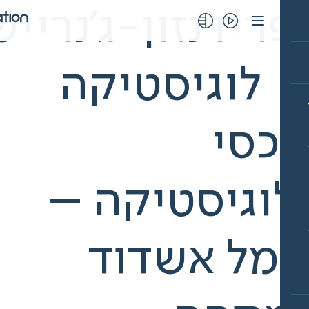
רידנזון-ג'נריישן
 לוגיסטיקה
כסי
וגיסטיקה –
מל אשדוד