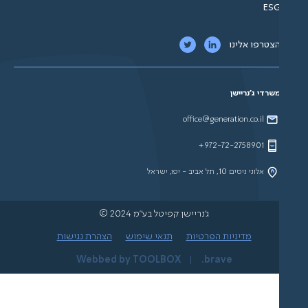
ES
צטרפו אלינו
שרדי ג'נריישן
office@generation.co.il
972-72-2758901+
אלוני ניסים 10, תל אביב - יפו, ישראל
ג'נריישן קפיטל בע"מ 2024 ©
מדיניות הפרטיות
תנאי שימוש
הצהרת נגישות
Webbed by TOOLBOX
brave.