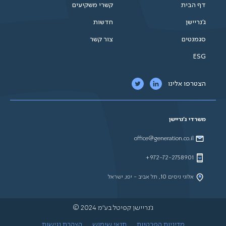
דף הבית
קשרי משקיעים
ג'נריישן
חדשות
סגמנטים
צור קשר
ESG
הצטרפו אלינו
משרדי ג'נריישן
office@generation.co.il
972-72-2758901+
אלוני ניסים 10, תל אביב - יפו, ישראל
ג'נריישן קפיטל בע"מ 2024 ©
מדיניות הפרטיות
תנאי שימוש
הצהרת נגישות