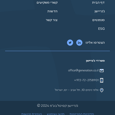
דף הבית
קשרי משקיעים
ג'נריישן
חדשות
סגמנטים
צור קשר
ESG
הצטרפו אלינו
משרדי ג'נריישן
office@generation.co.il
972-72-2758901+
אלוני ניסים 10, תל אביב - יפו, ישראל
ג'נריישן קפיטל בע"מ 2024 ©
מדיניות הפרטיות
תנאי שימוש
הצהרת נגישות