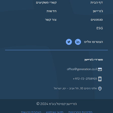
דף הבית
קשרי משקיעים
ג'נריישן
חדשות
סגמנטים
צור קשר
ESG
הצטרפו אלינו
משרדי ג'נריישן
office@generation.co.il
972-72-2758901+
אלוני ניסים 10, תל אביב - יפו, ישראל
ג'נריישן קפיטל בע"מ 2024 ©
מדיניות הפרטיות
תנאי שימוש
הצהרת נגישות