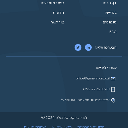
דף הבית
קשרי משקיעים
ג'נריישן
חדשות
סגמנטים
צור קשר
ESG
הצטרפו אלינו
משרדי ג'נריישן
office@generation.co.il
972-72-2758901+
אלוני ניסים 10, תל אביב - יפו, ישראל
ג'נריישן קפיטל בע"מ 2024 ©
מדיניות הפרטיות
תנאי שימוש
הצהרת נגישות