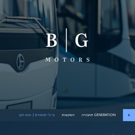
GENERATION תחבורה
השקעות
בי ג'י מוטורס | יבוא רכב