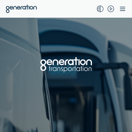
לג
תוכן