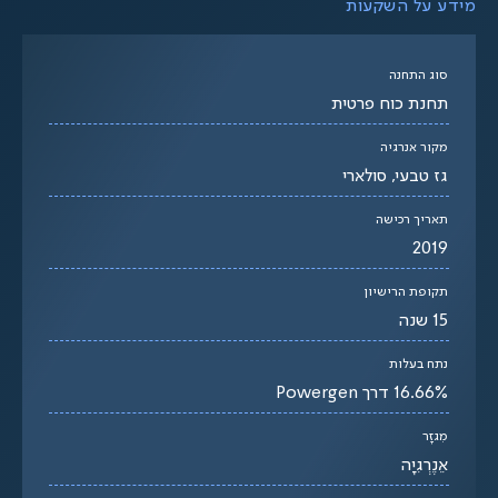
מידע על השקעות
סוג התחנה
תחנת כוח פרטית
מקור אנרגיה
גז טבעי, סולארי
תאריך רכישה
2019
תקופת הרישיון
15 שנה
נתח בעלות
16.66% דרך Powergen
מִגזָר
אֵנֶרְגִיָה