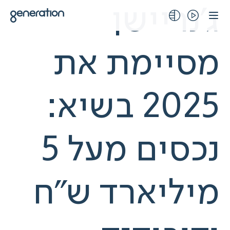
לג
ג'נריישן
תוכן
מסיימת את
2025 בשיא:
נכסים מעל 5
מיליארד ש"ח