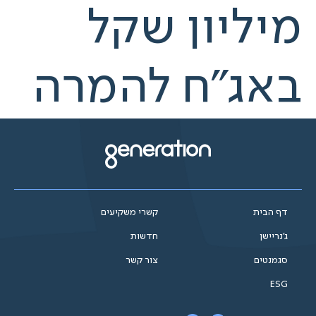
מיליון שקל
באג"ח להמרה
דף הבית
קשרי משקיעים
ג'נריישן
חדשות
סגמנטים
צור קשר
ESG