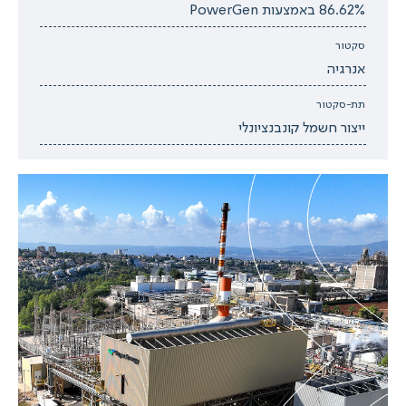
86.62% באמצעות PowerGen
סקטור
אנרגיה
תת-סקטור
ייצור חשמל קונבנציונלי