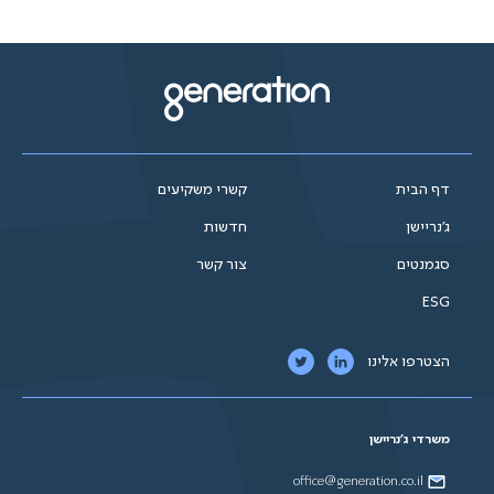
דף הבית
קשרי משקיעים
ג'נריישן
חדשות
סגמנטים
צור קשר
ESG
הצטרפו אלינו
משרדי ג'נריישן
office@generation.co.il