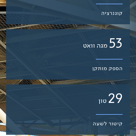
קוגנרציה
72
מגה וואט
הספק מותקן
39
טון
קיטור לשעה