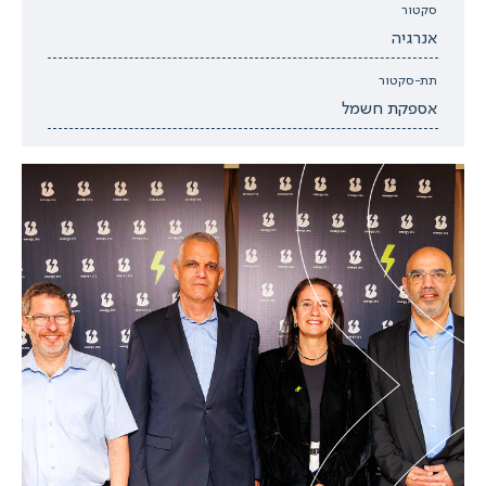
סקטור
אנרגיה
תת-סקטור
אספקת חשמל