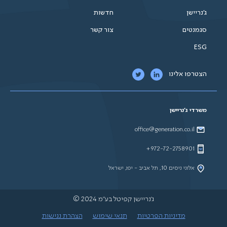
ג'נריישן
חדשות
סגמנטים
צור קשר
ESG
הצטרפו אלינו
משרדי ג'נריישן
office@generation.co.il
972-72-2758901+
אלוני ניסים 10, תל אביב - יפו, ישראל
ג'נריישן קפיטל בע"מ 2024 ©
מדיניות הפרטיות
תנאי שימוש
הצהרת נגישות