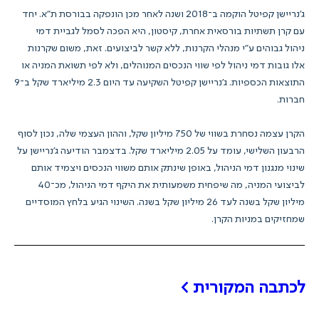
ג'נריישן קפיטל הוקמה ב־2018 ושנה לאחר מכן הונפקה בבורסת ת"א. יחד
עם קרן תשתיות בורסאית אחרת, קיסטון, היא הפכה לסמל לגביית דמי
ניהול גבוהים ע"י מנהלי הקרנות, ללא קשר לביצועים. זאת, משום שקרנות
אלו גובות דמי ניהול לפי שווי הנכסים המנוהלים, ולא לפי תשואת המניה או
התוצאות הכספיות. ג'נריישן קפיטל השקיעה עד היום 2.3 מיליארד שקל ב־9
חברות.
הקרן עצמה נסחרת בשווי של 750 מיליון שקל, וההון העצמי שלה, נכון לסוף
הרבעון השלישי, עומד על 2.05 מיליארד שקל. בדצמבר הודיעה ג'נריישן על
שינוי מנגנון דמי הניהול, באופן שינתק אותם משווי הנכסים ויצמיד אותם
לביצועי המניה, מה שיפחית משמעותית את היקף דמי הניהול, מכ־40
מיליון שקל בשנה לעד 26 מיליון שקל בשנה. השינוי הגיע בלחץ המוסדיים
שמחזיקים במניות הקרן.
לכתבה המקורית >