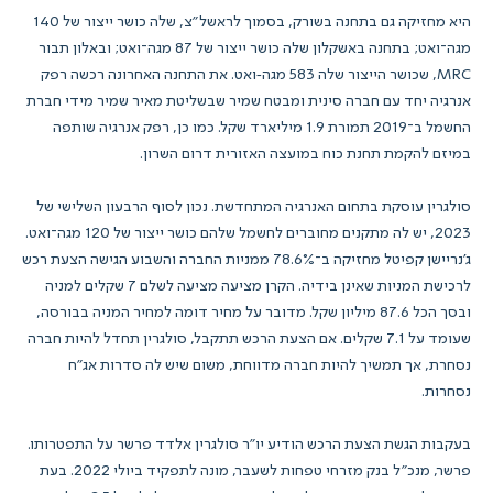
היא מחזיקה גם בתחנה בשורק, בסמוך לראשל"צ, שלה כושר ייצור של 140
מגה־ואט; בתחנה באשקלון שלה כושר ייצור של 87 מגה־ואט; ובאלון תבור
MRC, שכושר הייצור שלה 583 מגה‑ואט. את התחנה האחרונה רכשה רפק
אנרגיה יחד עם חברה סינית ומבטח שמיר שבשליטת מאיר שמיר מידי חברת
החשמל ב־2019 תמורת 1.9 מיליארד שקל. כמו כן, רפק אנרגיה שותפה
במיזם להקמת תחנת כוח במועצה האזורית דרום השרון.
סולגרין עוסקת בתחום האנרגיה המתחדשת. נכון לסוף הרבעון השלישי של
2023, יש לה מתקנים מחוברים לחשמל שלהם כושר ייצור של 120 מגה־ואט.
ג'נריישן קפיטל מחזיקה ב־78.6% ממניות החברה והשבוע הגישה הצעת רכש
לרכישת המניות שאינן בידיה. הקרן מציעה מציעה לשלם 7 שקלים למניה
ובסך הכל 87.6 מיליון שקל. מדובר על מחיר דומה למחיר המניה בבורסה,
שעומד על 7.1 שקלים. אם הצעת הרכש תתקבל, סולגרין תחדל להיות חברה
נסחרת, אך תמשיך להיות חברה מדווחת, משום שיש לה סדרות אג"ח
נסחרות.
בעקבות הגשת הצעת הרכש הודיע יו"ר סולגרין אלדד פרשר על התפטרותו.
פרשר, מנכ"ל בנק מזרחי טפחות לשעבר, מונה לתפקיד ביולי 2022. בעת