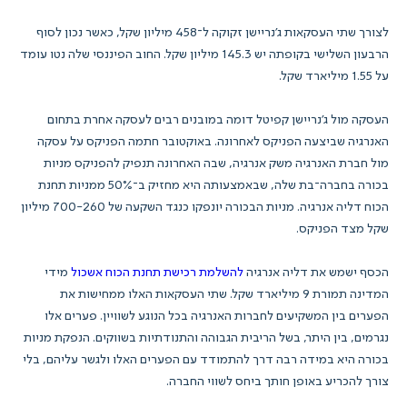
לצורך שתי העסקאות ג'נריישן זקוקה ל־458 מיליון שקל, כאשר נכון לסוף
הרבעון השלישי בקופתה יש 145.3 מיליון שקל. החוב הפיננסי שלה נטו עומד
על 1.55 מיליארד שקל.
העסקה מול ג'נריישן קפיטל דומה במובנים רבים לעסקה אחרת בתחום
האנרגיה שביצעה הפניקס לאחרונה. באוקטובר חתמה הפניקס על עסקה
מול חברת האנרגיה משק אנרגיה, שבה האחרונה תנפיק להפניקס מניות
בכורה בחברה־בת שלה, שבאמצעותה היא מחזיק ב־50% ממניות תחנת
הכוח דליה אנרגיה. מניות הבכורה יונפקו כנגד השקעה של 700-260 מיליון
שקל מצד הפניקס.
הכסף ישמש את דליה אנרגיה
להשלמת רכישת תחנת הכוח אשכול
מידי
המדינה תמורת 9 מיליארד שקל. שתי העסקאות האלו ממחישות את
הפערים בין המשקיעים לחברות האנרגיה בכל הנוגע לשוויין. פערים אלו
נגרמים, בין היתר, בשל הריבית הגבוהה והתנודתיות בשווקים. הנפקת מניות
בכורה היא במידה רבה דרך להתמודד עם הפערים האלו ולגשר עליהם, בלי
צורך להכריע באופן חותך ביחס לשווי החברה.