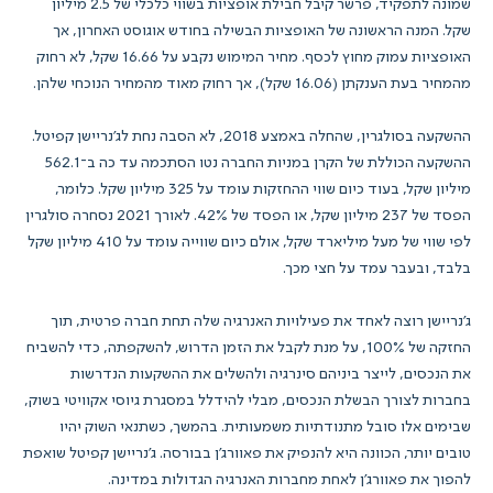
שמונה לתפקיד, פרשר קיבל חבילת אופציות בשווי כלכלי של 2.5 מיליון
שקל. המנה הראשונה של האופציות הבשילה בחודש אוגוסט האחרון, אך
האופציות עמוק מחוץ לכסף. מחיר המימוש נקבע על 16.66 שקל, לא רחוק
מהמחיר בעת הענקתן (16.06 שקל), אך רחוק מאוד מהמחיר הנוכחי שלהן.
ההשקעה בסולגרין, שהחלה באמצע 2018, לא הסבה נחת לג'נריישן קפיטל.
ההשקעה הכוללת של הקרן במניות החברה נטו הסתכמה עד כה ב־562.1
מיליון שקל, בעוד כיום שווי ההחזקות עומד על 325 מיליון שקל. כלומר,
הפסד של 237 מיליון שקל, או הפסד של 42%. לאורך 2021 נסחרה סולגרין
לפי שווי של מעל מיליארד שקל, אולם כיום שווייה עומד על 410 מיליון שקל
בלבד, ובעבר עמד על חצי מכך.
ג'נריישן רוצה לאחד את פעילויות האנרגיה שלה תחת חברה פרטית, תוך
החזקה של 100%, על מנת לקבל את הזמן הדרוש, להשקפתה, כדי להשביח
את הנכסים, לייצר ביניהם סינרגיה ולהשלים את ההשקעות הנדרשות
בחברות לצורך הבשלת הנכסים, מבלי להידלל במסגרת גיוסי אקוויטי בשוק,
שבימים אלו סובל מתנודתיות משמעותית. בהמשך, כשתנאי השוק יהיו
טובים יותר, הכוונה היא להנפיק את פאוורג'ן בבורסה. ג'נריישן קפיטל שואפת
להפוך את פאוורג'ן לאחת מחברות האנרגיה הגדולות במדינה.