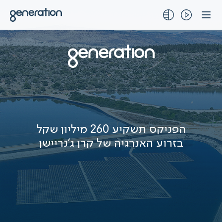
לג
תוכן
הפניקס תשקיע 260 מיליון שקל
בזרוע האנרגיה של קרן ג'נריישן