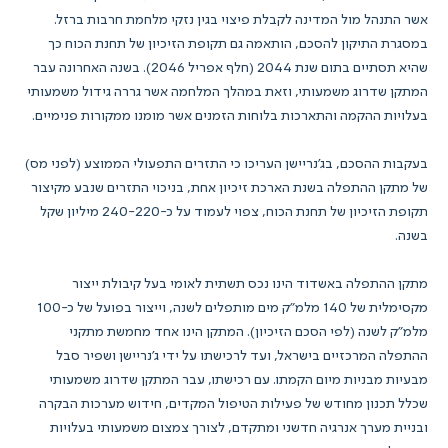
אשר התנהל מול המדינה לקבלת פיצוי בגין נזקי מלחמת חרבות ברזל.
במסגרת התיקון להסכם, הותאמה גם תקופת הזיכיון של תחנת הכוח כך
שהיא תסתיים בתום שנת 2044 (חלף אפריל 2046). בשנה האחרונה עבר
המתקן שדרוג משמעותי, וזאת במהלך המלחמה אשר גררה גידול משמעותי
בעלויות ההקמה והתארכות בלוחות הזמנים אשר מומנו ממקורות פנימיים.
בעקבות ההסכם, בג'נריישן העריכו כי התזרים התפעולי הממוצע (לפני מס)
של מתקן ההתפלה בשנת הארכת זיכיון אחת, בניכוי התזרים שנבע מקיצור
תקופת הזיכיון של תחנת הכוח, צפוי לעמוד על כ-240-220 מיליון שקל
בשנה.
מתקן ההתפלה באשדוד הינו נכס תשתית לאומי בעל קיבולת ייצור
מקסימלית של 140 מלמ"ק מים מותפלים לשנה, וייצור בפועל של כ-100
מלמ"ק לשנה (לפי הסכם הזיכיון). המתקן הינו אחד מחמשת מתקני
ההתפלה המרכזיים בישראל, ועד לרכישתו על ידי ג'נריישן ושפיר סבל
מבעיות מבניות מיום הקמתו. עם רכישתו, עבר המתקן שדרוג משמעותי
שכלל תכנון מחודש של פעילות הטיפול המקדים, חידוש מערכות הבקרה
ובניית מערך אנרגיה חדשני ומתקדם, לצורך צמצום משמעותי בעלויות