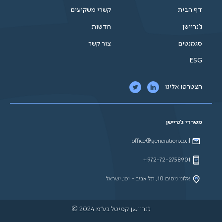
דף הבית
קשרי משקיעים
ג'נריישן
חדשות
סגמנטים
צור קשר
ESG
הצטרפו אלינו
משרדי ג'נריישן
office@generation.co.il
972-72-2758901+
אלוני ניסים 10, תל אביב - יפו, ישראל
ג'נריישן קפיטל בע"מ 2024 ©