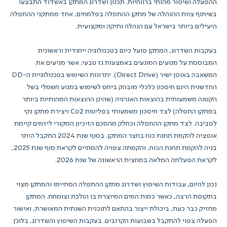
ההפעלה ושיפור מהותי ברווחיות. תכנון ושדרוג המתקן באשדוד התבצעו
בשיתוף צוות ההנהלה של מתקן ההתפלה בפלמחים, אחד ממתקני ההתפלה
היעילים ביותר בישראל עם הנהלה ותיקה ומקצועית.
בעקבות השדרוג, המתקן פועל כיום בטכנולוגיה ייחודית וראשונית
המבוססת על מנועים המונעים באמצעות גז טבעי, אשר מניעים את
המשאבה באופן ישיר (Direct Drive). יתרונות השימוש בטכנולוגיית ה-DD
החדשנית הינם חיסכון כלכלי מובהק ביחס לשימוש במנוע חשמלי בשל
הקטנה משמעותית בהוצאות האנרגיה (שהינן ההוצאות המהותיות ביותר
במתקן התפלה) לצד חיסכון משמעותי בפליטות Co2 ויצירת מתקן נקי
לסביבה. לצד מתקן ההתפלה וכחלק מהסכם הזיכיון המקורי ליזמים קיימת
אופציה להקמת תחנת כוח בחצר המתקן. בסוף שנת 2024 התקבל היתר
בניה להקמת תחנת הכוח, והקמתה צפויה להסתיים לקראת סוף שנת 2025,
לקראת הפעלתה המלאה במחצית הראשונה של שנת 2026.
נכון להיום, עבודות השיפוץ ושדרוג מתקן ההתפלה הסתיימו והמתקן מצוי
בתקופת הרצה, כאשר כמות המים המיוצרת בו הולכת וצומחת. המתקן
מחזיק כבר כעת, ביכולת ייצור בהתאם לתוכנית השנתית המאושרת, ואישור
הפעלה צפוי להתקבל בשבועות הקרובים. בעקבות השיפוץ והשדרוג, בלוג'ן