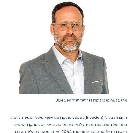
ארז בלשה מנכ"ל קרן ג'נריישן ויו"ר BlueGen
החברות בלוג'ן (BlueGen), שבשליטת קרן ג'נריישן קפיטל, ושפיר הנדסה
חתמו על הסכם עם המדינה להארכת תקופת הזיכיון של מתקן ההתפלה
באשדוד ב-6 שנים, עד לתום שנת 2044. זאת במסגרת תהליך הסדרה