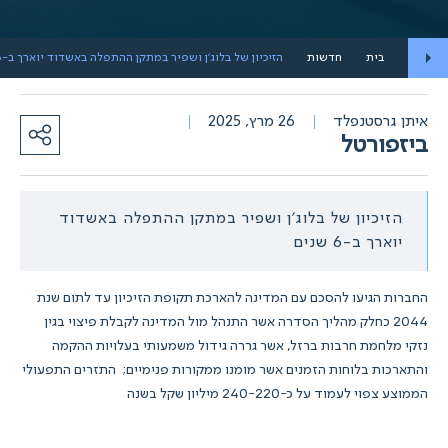
בית
חדשות
הזיכיון של בלוג'ן ושפיר במתקן ההתפלה באשדוד יוארך ב-6 שנים
איתן גרסטנפלד
26 מרץ, 2025
ביזפורטל
הזיכיון של בלוג'ן ושפיר במתקן ההתפלה באשדוד
יוארך ב-6 שנים
החברות הגיעו להסכם עם המדינה להארכת תקופת הזיכיון
עד לתום שנת
2044 כחלק מהליך הסדרה אשר התנהל מול המדינה לקבלת פיצוי בגין
נזקי מלחמת חרבות ברזל, אשר גררה גידול משמעותי בעלויות ההקמה
והתארכות בלוחות הזמנים אשר מומנו ממקורות פנימיים; התזרים התפעולי
הממוצע צפוי לעמוד על כ-240-220 מיליון שקל בשנה